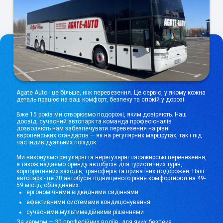
Agate Auto - це більше, ніж перевезення. Це сервіс, у якому кожна
деталь працює на ваш комфорт, безпеку та спокій у дорозі.
Вже 15 років ми створюємо подорожі, яким довіряють. Наш
досвід, сучасний автопарк та команда професіоналів
дозволяють нам забезпечувати перевезення на рівні
європейських стандартів — як на регулярних маршрутах, так і під
час індивідуальних поїздок.
Ми виконуємо регулярні та нерегулярні пасажирські перевезення,
а також надаємо оренду автобусів для туристичних турів,
корпоративних заходів, трансферів та приватних подорожей. Наш
автопарк - це 20 автобусів підвищеного рівня комфортності на 49-
59 місць, обладнаних:
ергономічними відкидними сидіннями
ефективними системами кондиціонування
сучасними мультимедійними рішеннями
За кермом — 30 професійних водіїв, для яких безпека,