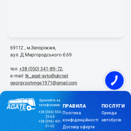
69112 , м.Запоріжжя,
вул. Д.Миргородського б.69
тел.
+38 (050) 341-89-72
;
e-mail:
tk_agat-avto@ukr.net
georgy.potynge1971@gmail.com
Бронюйте за
телефонами:
ПРАВИЛА
ПОСЛУГИ
+38 (066) 553-
Політика
Оренда
25-04
конфіденційності
автобусів
+38 (096) 431-
01-02
Договір оферти