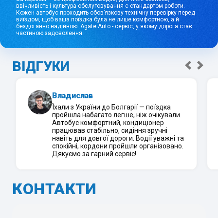
ввічливість і культура обслуговування є стандартом роботи.
Кожен автобус проходить обов’язкову технічну перевірку перед
виїздом, щоб ваша поїздка була не лише комфортною, а й
бездоганно надійною. Agate Auto - сервіс, у якому дорога стає
частиною задоволення.
ВІДГУКИ
Владислав
Їхали з України до Болгарії — поїздка
пройшла набагато легше, ніж очікували.
Автобус комфортний, кондиціонер
працював стабільно, сидіння зручні
навіть для довгої дороги. Водії уважні та
спокійні, кордони пройшли організовано.
Дякуємо за гарний сервіс!
КОНТАКТИ