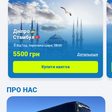
Дніпро
Стамбул
Від'їзд: парковка Цирк; 08:00
5500 грн
Детальніше
Купити квиток
ПРО НАС