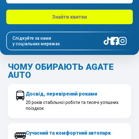
Знайти квитки
Слідкуйте за нами
у соціальних мережах
ЧОМУ ОБИРАЮТЬ AGATE
AUTO
🚍
Досвід, перевірений роками
20 років стабільної роботи та тисячі успішних
поїздкок
🚌
Сучасний та комфортний автопарк