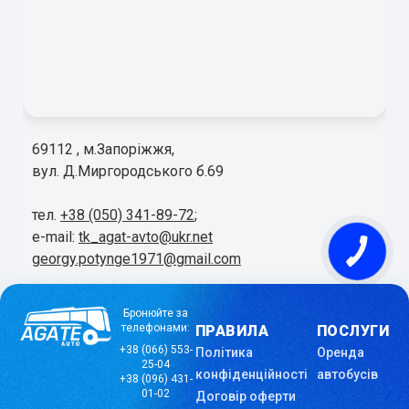
69112 , м.Запоріжжя,
вул. Д.Миргородського б.69
тел.
+38 (050) 341-89-72
;
e-mail:
tk_agat-avto@ukr.net
georgy.potynge1971@gmail.com
Бронюйте за
телефонами:
ПРАВИЛА
ПОСЛУГИ
+38 (066) 553-
Політика
Оренда
25-04
конфіденційності
автобусів
+38 (096) 431-
01-02
Договір оферти