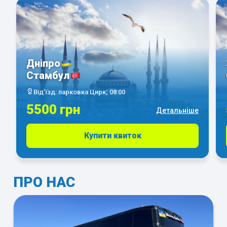
Дніпро
Стамбул
Від'їзд: парковка Цирк; 08:00
5500 грн
Детальніше
Купити квиток
ПРО НАС