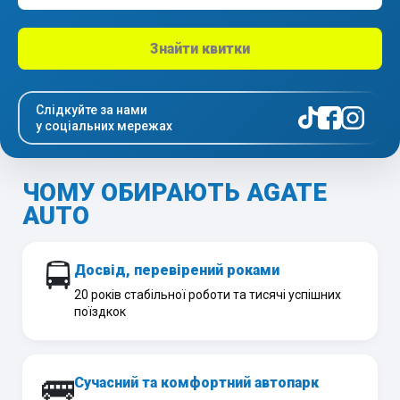
Знайти квитки
Слідкуйте за нами
у соціальних мережах
ЧОМУ ОБИРАЮТЬ AGATE
AUTO
🚍
Досвід, перевірений роками
20 років стабільної роботи та тисячі успішних
поїздкок
🚌
Сучасний та комфортний автопарк