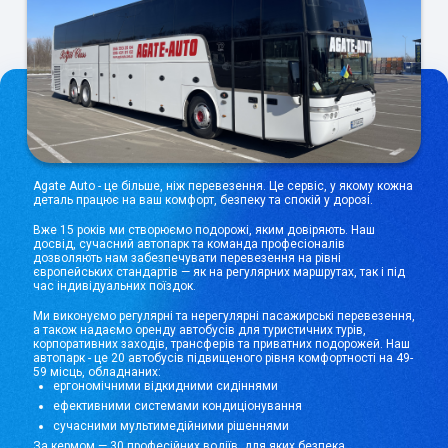
Agate Auto - це більше, ніж перевезення. Це сервіс, у якому кожна
деталь працює на ваш комфорт, безпеку та спокій у дорозі.
Вже 15 років ми створюємо подорожі, яким довіряють. Наш
досвід, сучасний автопарк та команда професіоналів
дозволяють нам забезпечувати перевезення на рівні
європейських стандартів — як на регулярних маршрутах, так і під
час індивідуальних поїздок.
Ми виконуємо регулярні та нерегулярні пасажирські перевезення,
а також надаємо оренду автобусів для туристичних турів,
корпоративних заходів, трансферів та приватних подорожей. Наш
автопарк - це 20 автобусів підвищеного рівня комфортності на 49-
59 місць, обладнаних:
ергономічними відкидними сидіннями
ефективними системами кондиціонування
сучасними мультимедійними рішеннями
За кермом — 30 професійних водіїв, для яких безпека,