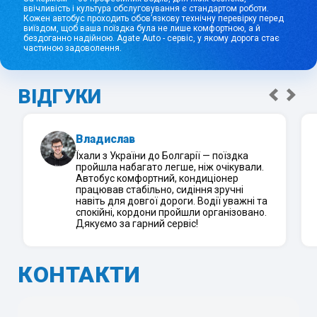
ввічливість і культура обслуговування є стандартом роботи.
Кожен автобус проходить обов’язкову технічну перевірку перед
виїздом, щоб ваша поїздка була не лише комфортною, а й
бездоганно надійною. Agate Auto - сервіс, у якому дорога стає
частиною задоволення.
ВІДГУКИ
Владислав
Їхали з України до Болгарії — поїздка
пройшла набагато легше, ніж очікували.
Автобус комфортний, кондиціонер
працював стабільно, сидіння зручні
навіть для довгої дороги. Водії уважні та
спокійні, кордони пройшли організовано.
Дякуємо за гарний сервіс!
КОНТАКТИ