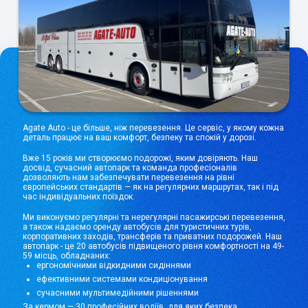
Agate Auto - це більше, ніж перевезення. Це сервіс, у якому кожна
деталь працює на ваш комфорт, безпеку та спокій у дорозі.
Вже 15 років ми створюємо подорожі, яким довіряють. Наш
досвід, сучасний автопарк та команда професіоналів
дозволяють нам забезпечувати перевезення на рівні
європейських стандартів — як на регулярних маршрутах, так і під
час індивідуальних поїздок.
Ми виконуємо регулярні та нерегулярні пасажирські перевезення,
а також надаємо оренду автобусів для туристичних турів,
корпоративних заходів, трансферів та приватних подорожей. Наш
автопарк - це 20 автобусів підвищеного рівня комфортності на 49-
59 місць, обладнаних:
ергономічними відкидними сидіннями
ефективними системами кондиціонування
сучасними мультимедійними рішеннями
За кермом — 30 професійних водіїв, для яких безпека,