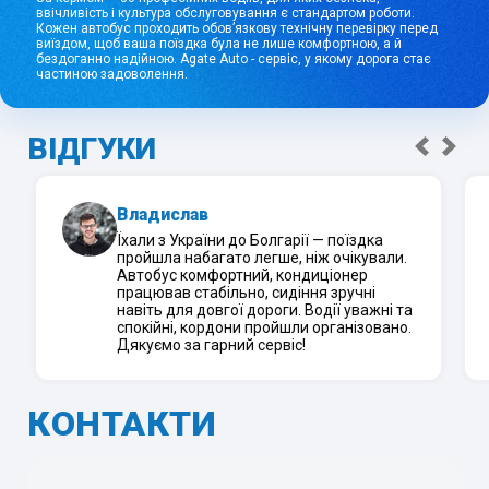
ввічливість і культура обслуговування є стандартом роботи.
Кожен автобус проходить обов’язкову технічну перевірку перед
виїздом, щоб ваша поїздка була не лише комфортною, а й
бездоганно надійною. Agate Auto - сервіс, у якому дорога стає
частиною задоволення.
ВІДГУКИ
Владислав
Їхали з України до Болгарії — поїздка
пройшла набагато легше, ніж очікували.
Автобус комфортний, кондиціонер
працював стабільно, сидіння зручні
навіть для довгої дороги. Водії уважні та
спокійні, кордони пройшли організовано.
Дякуємо за гарний сервіс!
КОНТАКТИ