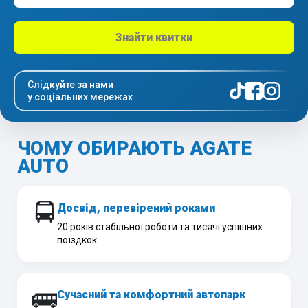
Знайти квитки
Слідкуйте за нами
у соціальних мережах
ЧОМУ ОБИРАЮТЬ AGATE
AUTO
🚍
Досвід, перевірений роками
20 років стабільної роботи та тисячі успішних
поїздкок
🚌
Сучасний та комфортний автопарк