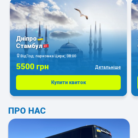
Дніпро
Стамбул
Від'їзд: парковка Цирк; 08:00
5500 грн
Детальніше
Купити квиток
ПРО НАС