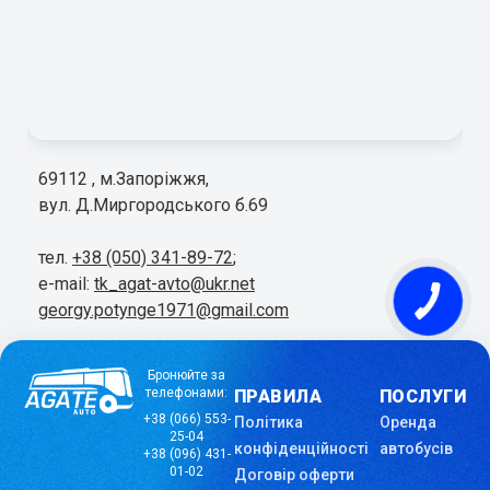
69112 , м.Запоріжжя,
вул. Д.Миргородського б.69
тел.
+38 (050) 341-89-72
;
e-mail:
tk_agat-avto@ukr.net
georgy.potynge1971@gmail.com
Бронюйте за
телефонами:
ПРАВИЛА
ПОСЛУГИ
+38 (066) 553-
Політика
Оренда
25-04
конфіденційності
автобусів
+38 (096) 431-
01-02
Договір оферти