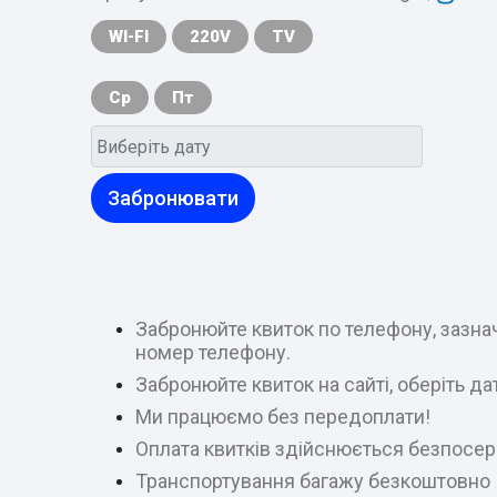
WI-FI
220V
TV
Ср
Пт
Забронювати
Забронюйте квиток по телефону, зазнач
номер телефону.
Забронюйте квиток на сайті, оберіть д
Ми працюємо без передоплати!
Оплата квитків здійснюється безпосер
Транспортування багажу безкоштовно