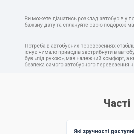
Ви можете дізнатись розклад автобусів у пот
бажану дату та сплануйте свою подорож ма
Потреба в автобусних перевезеннях стабільн
існує чимало приводів застрибнути в автобус
був «під рукою», мав належний комфорт, а к
безпека самого автобусного перевезення на
Часті
Які зручності доступн