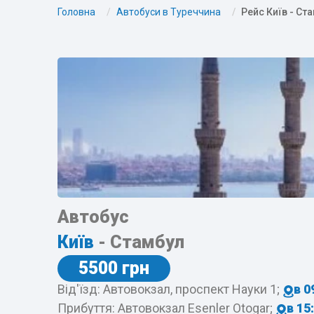
Головна
Автобуси в Туреччина
Рейс Київ - Ст
Автобус
Київ
- Стамбул
5500 грн
Від'їзд: Автовокзал, проспект Науки 1;
в 0
Прибуття: Автовокзал Esenler Otogar;
в 15