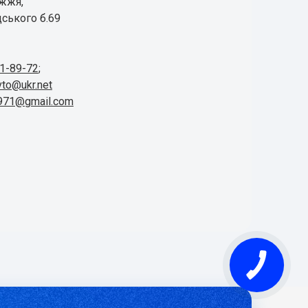
іжжя,
ського б.69
41-89-72
;
vto@ukr.net
1971@gmail.com