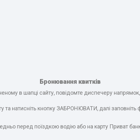
Бронювання квитків
еному в шапці сайту, повідомте диспечеру напрямок, і
ату та натисніть кнопку ЗАБРОНЮВАТИ, далі заповніть 
едньо перед поїздкою водію або на карту Приват бан