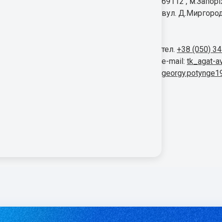
69112 , м.Запор
вул. Д.Миргород
тел.
+38 (050) 3
e-mail:
tk_agat-a
georgy.potynge