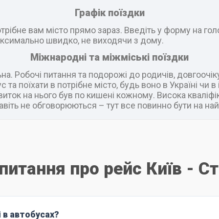
Графік поїздки
рібне вам місто прямо зараз. Введіть у форму на головн
ксимально швидко, не виходячи з дому.
Міжнародні та міжміські поїздки
а. Робочі питання та подорожі до родичів, довгоочік
 та поїхати в потрібне місто, будь воно в Україні чи 
виток на нього був по кишені кожному. Висока кваліфік
віть не обговорюються – тут все повинно бути на най
 питання про рейс Київ - С
і в автобусах?