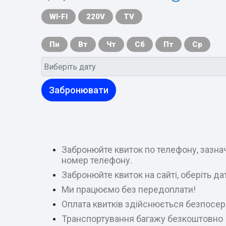
WI-FI
220V
TV
Пн
Вт
Чт
Сб
Пт
Ср
Забронювати
Забронюйте квиток по телефону, зазнач
номер телефону.
Забронюйте квиток на сайті, оберіть д
Ми працюємо без передоплати!
Оплата квитків здійснюється безпосер
Транспортування багажу безкоштовно