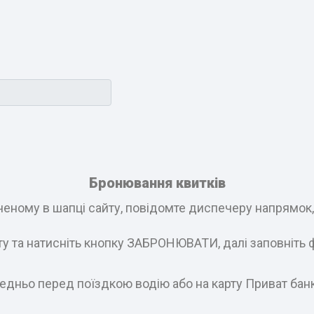
Бронювання квитків
еному в шапці сайту, повідомте диспечеру напрямок, і
ату та натисніть кнопку ЗАБРОНЮВАТИ, далі заповніть 
едньо перед поїздкою водію або на карту Приват бан