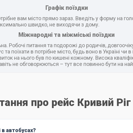
Графік поїздки
рібне вам місто прямо зараз. Введіть у форму на головн
ксимально швидко, не виходячи з дому.
Міжнародні та міжміські поїздки
а. Робочі питання та подорожі до родичів, довгоочік
 та поїхати в потрібне місто, будь воно в Україні чи 
виток на нього був по кишені кожному. Висока кваліфік
віть не обговорюються – тут все повинно бути на най
тання про рейс Кривий Ріг
і в автобусах?