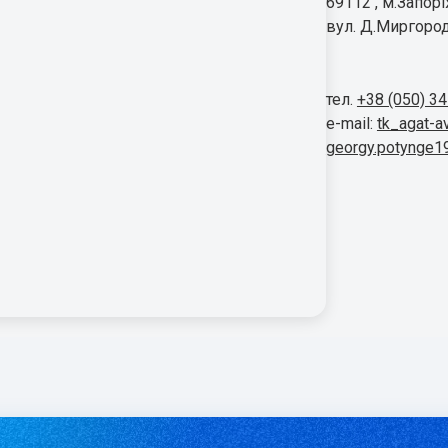
69112 , м.Запор
вул. Д.Миргород
тел.
+38 (050) 3
e-mail:
tk_agat-a
georgy.potynge