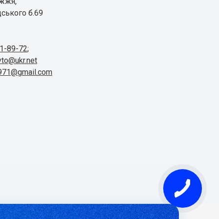
іжжя,
ського б.69
41-89-72
;
vto@ukr.net
1971@gmail.com