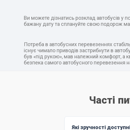
Ви можете дізнатись розклад автобусів у пот
бажану дату та сплануйте свою подорож ма
Потреба в автобусних перевезеннях стабільн
існує чимало приводів застрибнути в автобус
був «під рукою», мав належний комфорт, а к
безпека самого автобусного перевезення на
Часті пи
Які зручності доступн