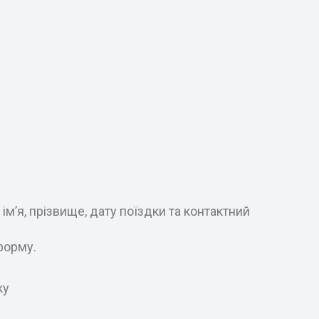
м’я, прізвище, дату поїздки та контактний
форму.
ку