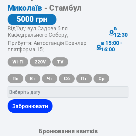
Миколаїв
- Стамбул
5000 грн
Від'їзд: вул.Садова біля
в
Кафедрального Собору;
12:30
Прибуття: Автостанція Есенлер
в 15:00 -
платформа 15;
16:00
WI-FI
220V
TV
Пн
Вт
Чт
Сб
Пт
Ср
Забронювати
Бронювання квитків