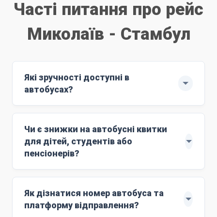
Часті питання про рейс
Миколаїв - Стамбул
Які зручності доступні в
автобусах?
Рейс здійснюють автобуси ЄВРО-6: MAN
з повним сервісом обслуговування.
Чи є знижки на автобусні квитки
м'які комфортні сидіння;
для дітей, студентів або
Wi-Fi;
пенсіонерів?
розетки 220V;
Знижки поширюються на дітей віком до 10
кондиціонер;
років. Для цього маршруту ціна дитячого
Як дізнатися номер автобуса та
працюючий туалет;
квитка становить
4500 грн
. Дитяче лежаче
платформу відправлення?
стюардесу;
місце (berth) коштує
7500 грн
.