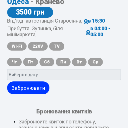
Одеса
- Кранево
3500 грн
Від'їзд: автостанція Старосінна;
в 15:30
Прибуття: Зупинка, біля
в 04:00 -
мінімаркета;
05:00
WI-FI
220V
TV
Чт
Пт
Сб
Пн
Вт
Ср
Забронювати
Бронювання квитків
Забронюйте квиток по телефону,
зазначеному в шапці сайту, повідомте