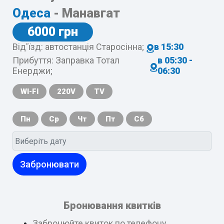
Одеса
- Манавгат
6000 грн
Від'їзд: автостанція Старосінна;
в 15:30
Прибуття: Заправка Тотал
в 05:30 -
Енерджи;
06:30
WI-FI
220V
TV
Пн
Ср
Чт
Пт
Сб
Забронювати
Бронювання квитків
Забронюйте квиток по телефону,