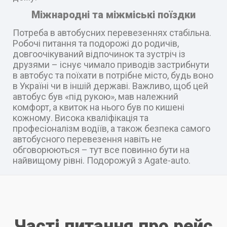
Міжнародні та міжміські поїздки
Потреба в автобусних перевезеннях стабільна.
Робочі питання та подорожі до родичів,
довгоочікуваний відпочинок та зустріч із
друзями – існує чимало приводів застрибнути
в автобус та поїхати в потрібне місто, будь воно
в Україні чи в іншій державі. Важливо, щоб цей
автобус був «під рукою», мав належний
комфорт, а квиток на нього був по кишені
кожному. Висока кваліфікація та
професіоналізм водіїв, а також безпека самого
автобусного перевезення навіть не
обговорюються – тут все повинно бути на
найвищому рівні. Подорожуй з Agate-auto.
Часті питання про рейс