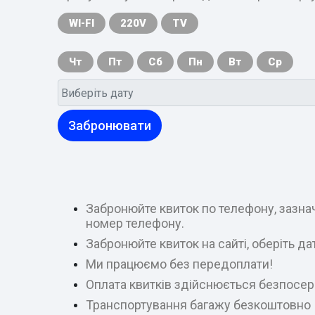
WI-FI
220V
TV
Чт
Пт
Сб
Пн
Вт
Ср
Забронювати
Забронюйте квиток по телефону, зазнач
номер телефону.
Забронюйте квиток на сайті, оберіть д
Ми працюємо без передоплати!
Оплата квитків здійснюється безпосер
Транспортування багажу безкоштовно