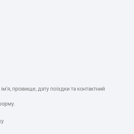
м’я, прізвище, дату поїздки та контактний
форму.
ку