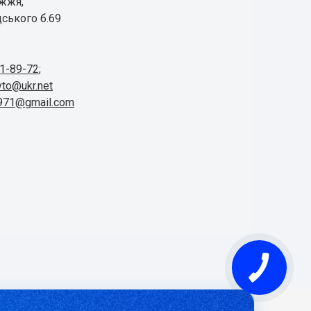
іжжя,
ського б.69
41-89-72
;
vto@ukr.net
1971@gmail.com