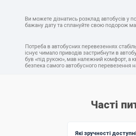
Ви можете дізнатись розклад автобусів у пот
бажану дату та сплануйте свою подорож ма
Потреба в автобусних перевезеннях стабільн
існує чимало приводів застрибнути в автобус
був «під рукою», мав належний комфорт, а к
безпека самого автобусного перевезення на
Часті пи
Які зручності доступн