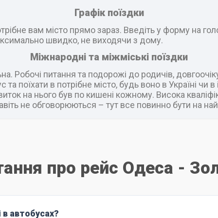
Графік поїздки
рібне вам місто прямо зараз. Введіть у форму на головн
ксимально швидко, не виходячи з дому.
Міжнародні та міжміські поїздки
а. Робочі питання та подорожі до родичів, довгоочік
 та поїхати в потрібне місто, будь воно в Україні чи 
виток на нього був по кишені кожному. Висока кваліфік
віть не обговорюються – тут все повинно бути на най
тання про рейс Одеса - Зол
і в автобусах?