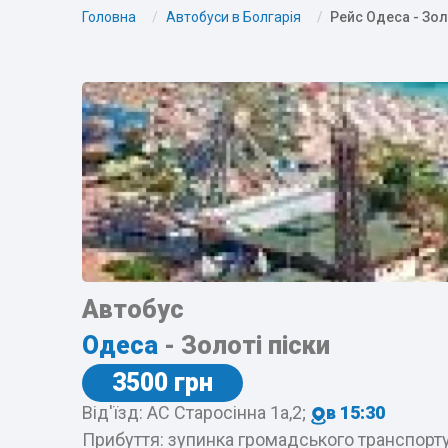
Головна
Автобуси в Болгарія
Рейс Одеса - Зол
Автобус
Одеса
- Золоті піски
3500 грн
Від'їзд: АС Старосінна 1а,2;
в 15:30
Прибуття: зупинка громадського транспорту