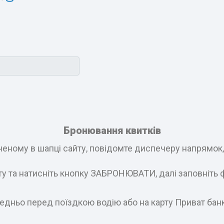
Бронювання квитків
еному в шапці сайту, повідомте диспечеру напрямок, і
ату та натисніть кнопку ЗАБРОНЮВАТИ, далі заповніть 
едньо перед поїздкою водію або на карту Приват бан