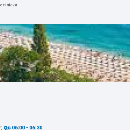
оті піски
;
в 06:00 - 06:30