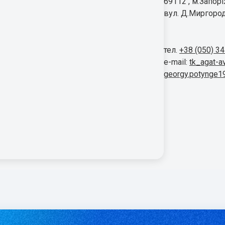
69112 , м.Запор
вул. Д.Миргород
тел.
+38 (050) 3
e-mail:
tk_agat-a
georgy.potynge