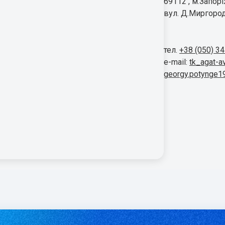
69112 , м.Запор
вул. Д.Миргород
тел.
+38 (050) 3
e-mail:
tk_agat-a
georgy.potynge