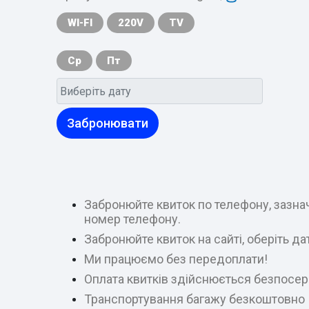
WI-FI
220V
TV
Ср
Пт
Забронювати
Забронюйте квиток по телефону, зазнач
номер телефону.
Забронюйте квиток на сайті, оберіть д
Ми працюємо без передоплати!
Оплата квитків здійснюється безпосер
Транспортування багажу безкоштовно