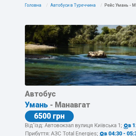
Головна
Автобуси в Туреччина
Рейс Умань - 
Автобус
Умань
- Манавгат
6500 грн
Від'їзд: Автовокзал вулиця Київська 1;
в 1
Прибуття: АЗС Total Energies;
в 04:30 - 05: