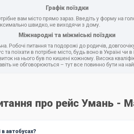
Графік поїздки
рібне вам місто прямо зараз. Введіть у форму на головн
ксимально швидко, не виходячи з дому.
Міжнародні та міжміські поїздки
а. Робочі питання та подорожі до родичів, довгоочік
 та поїхати в потрібне місто, будь воно в Україні чи 
виток на нього був по кишені кожному. Висока кваліфік
віть не обговорюються – тут все повинно бути на най
итання про рейс Умань - 
і в автобусах?