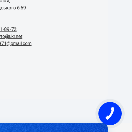
іжжя,
ського б.69
41-89-72
;
vto@ukr.net
1971@gmail.com