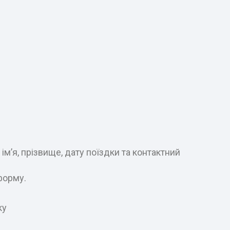
м’я, прізвище, дату поїздки та контактний
форму.
ку