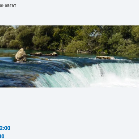
Манавгат
2:00
30