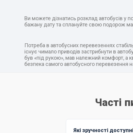
Ви можете дізнатись розклад автобусів у пот
бажану дату та сплануйте свою подорож ма
Потреба в автобусних перевезеннях стабільн
існує чимало приводів застрибнути в автобус
був «під рукою», мав належний комфорт, а к
безпека самого автобусного перевезення на
Часті п
Які зручності доступн