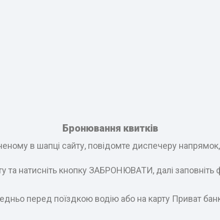
Бронювання квитків
еному в шапці сайту, повідомте диспечеру напрямок, і
ату та натисніть кнопку ЗАБРОНЮВАТИ, далі заповніть 
едньо перед поїздкою водію або на карту Приват бан