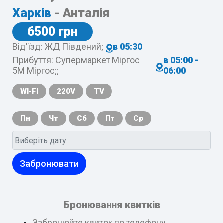
Харків
- Анталія
6500 грн
Від'їзд: ЖД Південий;
в 05:30
Прибуття: Супермаркет Міргос
в 05:00 -
5М Міргос;;
06:00
WI-FI
220V
TV
Пн
Чт
Сб
Пт
Ср
Забронювати
Бронювання квитків
Забронюйте квиток по телефону,