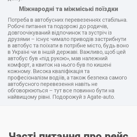
Міжнародні та міжміські поїздки
Потреба в автобусних перевезеннях стабільна.
Робочі питання та подорожі до родичів,
довгоочікуваний відпочинок та зустріч із
друзями – існує чимало приводів застрибнути
в автобус та поїхати в потрібне місто, будь воно
в Україні чи в іншій державі. Важливо, щоб цей
автобус був «під рукою», мав належний
комфорт, а квиток на нього був по кишені
кожному. Висока кваліфікація та
професіоналізм водіїв, а також безпека самого
автобусного перевезення навіть не
обговорюються – тут все повинно бути на
найвищому рівні. Подорожуй з Agate-auto.
Часті питання про рейс