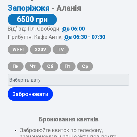
Запоріжжя
- Аланія
6500 грн
Від'їзд: Пл. Свободи;
в 06:00
Прибуття: Кафе Антік;
в 06:30 - 07:30
WI-FI
220V
TV
Пн
Чт
Сб
Пт
Ср
Забронювати
Бронювання квитків
Забронюйте квиток по телефону,
зазначеному в шапці сайту, повідомте