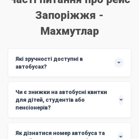
Запоріжжя -
Махмутлар
Які зручності доступні в
автобусах?
Рейс здійснюють автобуси ЄВРО-6: MAN
з повним сервісом обслуговування.
Чи є знижки на автобусні квитки
м'які комфортні сидіння;
для дітей, студентів або
Wi-Fi;
пенсіонерів?
розетки 220V;
Знижки поширюються на дітей віком до 10
кондиціонер;
років. Для цього маршруту ціна дитячого
Як дізнатися номер автобуса та
працюючий туалет;
квитка становить
5500 грн
. Дитяче лежаче