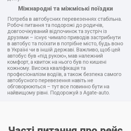
Міжнародні та міжміські поїздки
Потреба в автобусних перевезеннях стабільна.
Робочі питання та подорожі до родичів,
довгоочікуваний відпочинок та зустріч із
друзями – існує чимало приводів застрибнути
в автобус та поїхати в потрібне місто, будь воно
в Україні чи в іншій державі. Важливо, щоб цей
автобус був «під рукою», мав належний
комфорт, а квиток на нього був по кишені
кожному. Висока кваліфікація та
професіоналізм водіїв, а також безпека самого
автобусного перевезення навіть не
обговорюються – тут все повинно бути на
найвищому рівні. Подорожуй з Agate-auto.
Часті питання про рейс