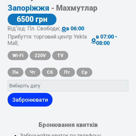
Запоріжжя
- Махмутлар
6500 грн
Від'їзд: Пл. Свободи;
в 06:00
Прибуття: торговий центр Yekta
в 07:00 -
Mall;
08:00
WI-FI
220V
TV
Пн
Чт
Сб
Пт
Ср
Забронювати
Бронювання квитків
Забронюйте квиток по телефону,