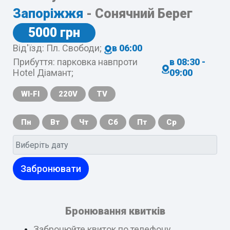
Запоріжжя
- Сонячний Берег
5000 грн
Від'їзд: Пл. Свободи;
в 06:00
Прибуття: парковка навпроти
в 08:30 -
Hotel Діамант;
09:00
WI-FI
220V
TV
Пн
Вт
Чт
Сб
Пт
Ср
Забронювати
Бронювання квитків
Забронюйте квиток по телефону,