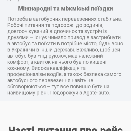
Міжнародні та міжміські поїздки
Потреба в автобусних перевезеннях стабільна.
Робочі питання та подорожі до родичів,
довгоочікуваний відпочинок та зустріч із
друзями – існує чимало приводів застрибнути
в автобус та поїхати в потрібне місто, будь воно
в Україні чи в іншій державі. Важливо, щоб цей
автобус був «під рукою», мав належний
комфорт, а квиток на нього був по кишені
кожному. Висока кваліфікація та
професіоналізм водіїв, а також безпека самого
автобусного перевезення навіть не
обговорюються – тут все повинно бути на
найвищому рівні. Подорожуй з Agate-auto.
Часті питання про рейс