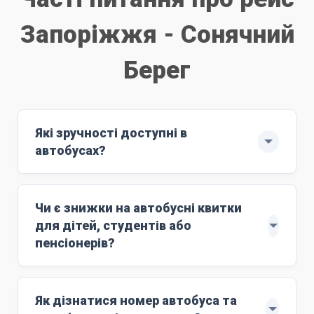
Запоріжжя - Сонячний
Берег
Які зручності доступні в
автобусах?
Рейс здійснюють автобуси ЄВРО-6: MAN
з повним сервісом обслуговування.
Чи є знижки на автобусні квитки
м'які комфортні сидіння;
для дітей, студентів або
Wi-Fi;
пенсіонерів?
розетки 220V;
Знижки поширюються на дітей віком до 10
кондиціонер;
років. Для цього маршруту ціна дитячого
Як дізнатися номер автобуса та
працюючий туалет;
квитка становить
4500 грн
. Дитяче лежаче