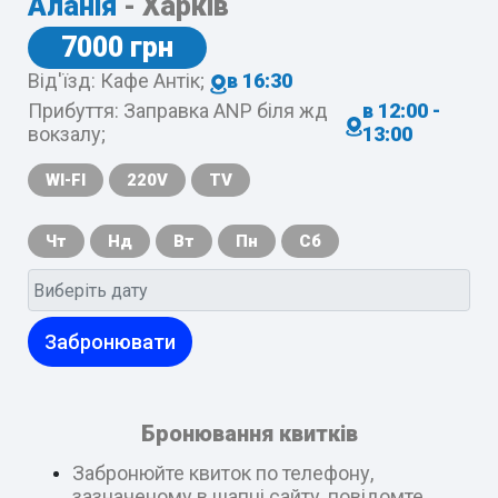
Аланія
- Харків
7000 грн
Від'їзд: Кафе Антік;
в 16:30
Прибуття: Заправка ANP біля жд
в 12:00 -
вокзалу;
13:00
WI-FI
220V
TV
Чт
Нд
Вт
Пн
Сб
Забронювати
Бронювання квитків
Забронюйте квиток по телефону,
зазначеному в шапці сайту, повідомте