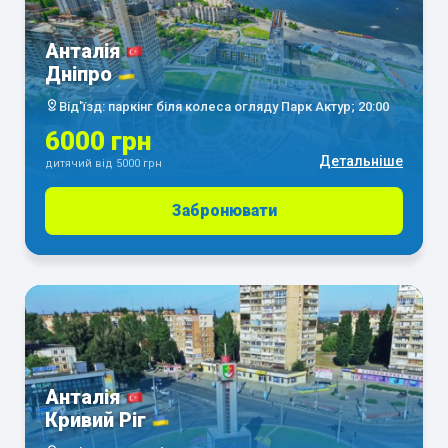
Анталія
Дніпро
Від'їзд: паркінг біля колеса огляду Парк Актур; 20:00
6000 грн
Детальніше
дитячий від 5000 грн
Забронювати
Анталія
Кривий Ріг