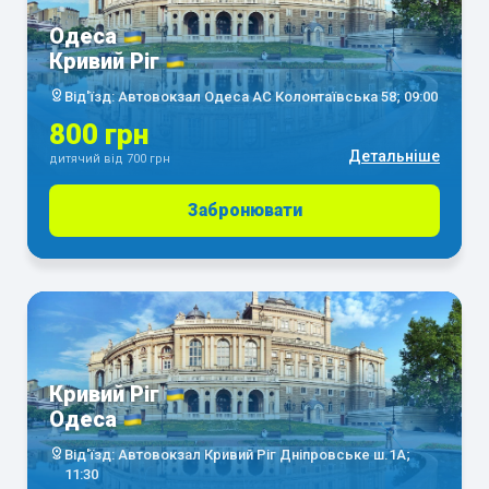
Одеса
Кривий Ріг
Від'їзд: Автовокзал Одеса АС Колонтаївська 58; 09:00
800 грн
Детальніше
дитячий від 700 грн
Забронювати
Кривий Ріг
Одеса
Від'їзд: Автовокзал Кривий Ріг Дніпровське ш.1А;
11:30