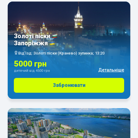
Золоті піски
Запоріжжя
Від'їзд: Золоті піски (Кранево) зупинка; 13:20
5000 грн
Детальніше
дитячий від 4500 грн
Забронювати