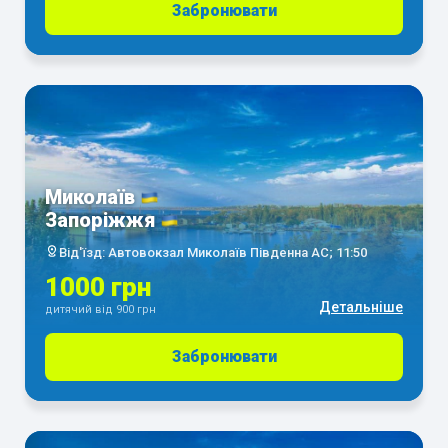
Забронювати
Миколаїв
Запоріжжя
Від'їзд: Автовокзал Миколаїв Південна АС; 11:50
1000 грн
Детальніше
дитячий від 900 грн
Забронювати