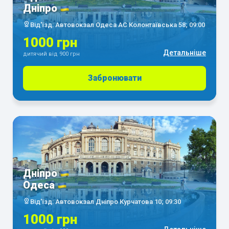
Дніпро
Від'їзд: Автовокзал Одеса АС Колонтаївська 58; 09:00
1000 грн
Детальніше
дитячий від 900 грн
Забронювати
Дніпро
Одеса
Від'їзд: Автовокзал Дніпро Курчатова 10; 09:30
1000 грн