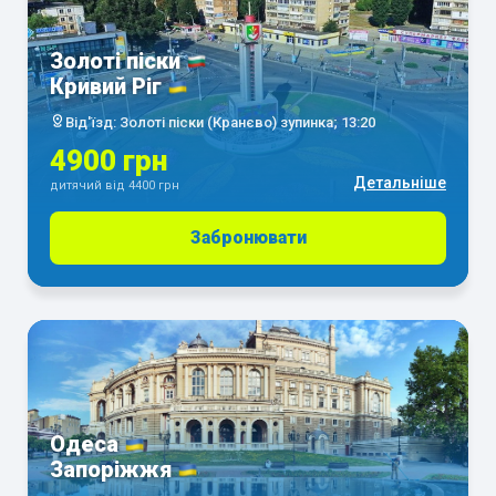
Золоті піски
Кривий Ріг
Від'їзд: Золоті піски (Кранєво) зупинка; 13:20
4900 грн
Детальніше
дитячий від 4400 грн
Забронювати
Одеса
Запоріжжя