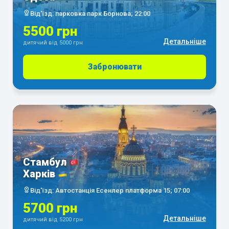
Від'їзд: парковка парк Борнова; 22:00
5500 грн
Детальніше
дитячий від 5000 грн
Забронювати
Стамбул
Харків
Від'їзд: Автостанція Есенлер платформа 15; 07:00
5700 грн
Детальніше
дитячий від 5200 грн