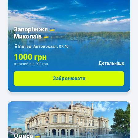
Запоріжжя
Миколаїв
Від'їзд: Автовокзал; 07:40
1000 грн
Детальніше
дитячий від 900 грн
Забронювати
Одеса