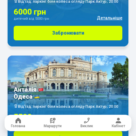
Від'їзд: паркінг біля колеса огляду Парк Актур; 20:00
6000 грн
Детальніше
дитячий від 5000 грн
Забронювати
Анталія
Одеса
Від'їзд: паркінг біля колеса огляду Парк Актур; 20:00
5500 грн
Детальніше
дитячий від 5000 грн
Головна
Маршрути
Виклик
Кабінет