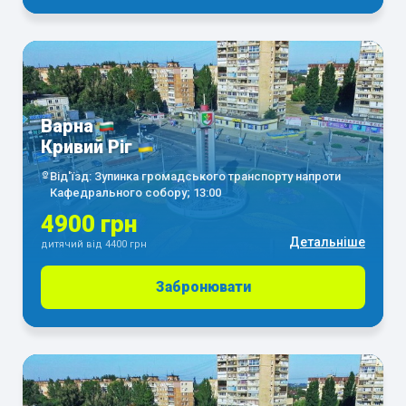
Варна
Кривий Ріг
Від'їзд: Зупинка громадського транспорту напроти
Кафедрального собору; 13:00
4900 грн
Детальніше
дитячий від 4400 грн
Забронювати