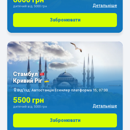
Детальніше
дитячий від 5000 грн
Забронювати
Стамбул
Кривий Ріг
Від'їзд: Автостанція Есенлер платформа 15; 07:00
5500 грн
Детальніше
дитячий від 5000 грн
Забронювати