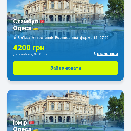
Стамбул
Одеса
Від'їзд: Автостанція Есенлер платформа 15; 07:00
4200 грн
Детальніше
дитячий від 3700 грн
Забронювати
Ізмір
Одеса