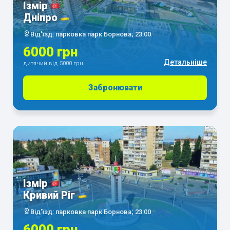
Ізмір
Дніпро
Від'їзд: парковка парк Борнова; 23:00
6000 грн
Детальніше
дитячий від 5000 грн
Забронювати
Ізмір
Кривий Ріг
Від'їзд: парковка парк Борнова; 23:00
6000 грн