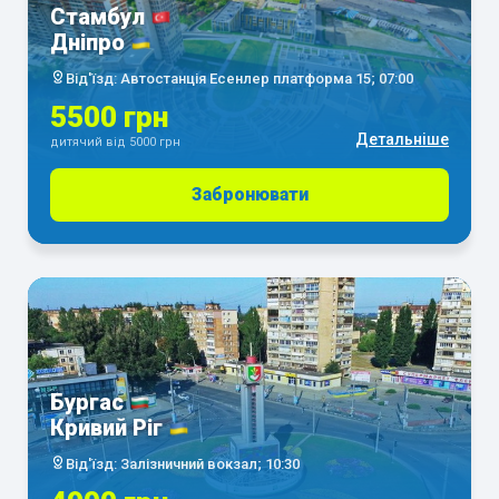
Стамбул
Дніпро
Від'їзд: Автостанція Есенлер платформа 15; 07:00
5500 грн
Детальніше
дитячий від 5000 грн
Забронювати
Бургас
Кривий Ріг
Від'їзд: Залізничний вокзал; 10:30