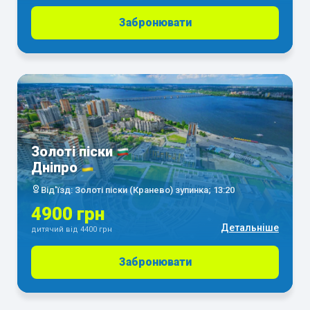
Забронювати
Золоті піски
Дніпро
Від'їзд: Золоті піски (Кранево) зупинка; 13:20
4900 грн
Детальніше
дитячий від 4400 грн
Забронювати