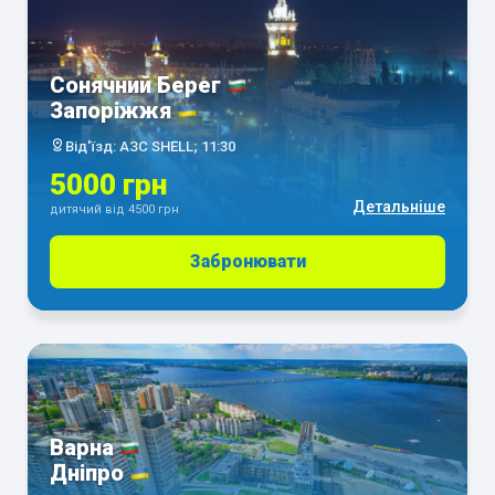
Сонячний Берег
Запоріжжя
Від'їзд: АЗС SHELL; 11:30
5000 грн
Детальніше
дитячий від 4500 грн
Забронювати
Варна
Дніпро