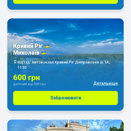
Кривий Ріг
Миколаїв
Від'їзд: Автовокзал Кривий Ріг Дніпровське ш.1А;
11:30
600 грн
Детальніше
дитячий від 500 грн
Забронювати