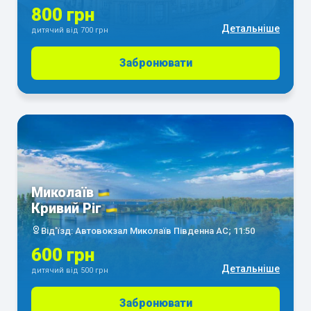
800 грн
Детальніше
дитячий від 700 грн
Забронювати
Миколаїв
Кривий Ріг
Від'їзд: Автовокзал Миколаїв Південна АС; 11:50
600 грн
Детальніше
дитячий від 500 грн
Забронювати