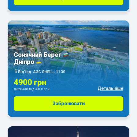
Сонячний Берег
Дніпро
Від'їзд: АЗС SHELL; 11:30
4900 грн
Детальніше
дитячий від 4400 грн
Забронювати