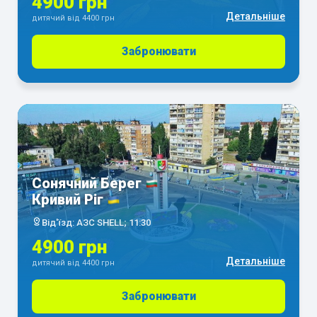
4900 грн
Детальніше
дитячий від 4400 грн
Забронювати
Сонячний Берег
Кривий Ріг
Від'їзд: АЗС SHELL; 11:30
4900 грн
Детальніше
дитячий від 4400 грн
Забронювати