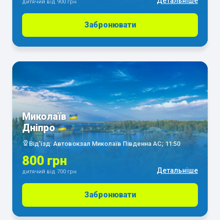
Детальніше
дитячий від 900 грн
Забронювати
Миколаїв
Дніпро
Від'їзд: Автовокзал Миколаїв Південна АС; 11:50
800 грн
Детальніше
дитячий від 700 грн
Забронювати