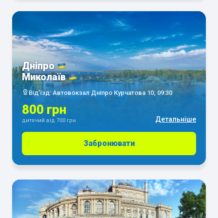
Дніпро
Миколаїв
Від'їзд: Автовокзал Дніпро Курчатова 10; 09:30
800 грн
Детальніше
дитячий від 700 грн
Забронювати