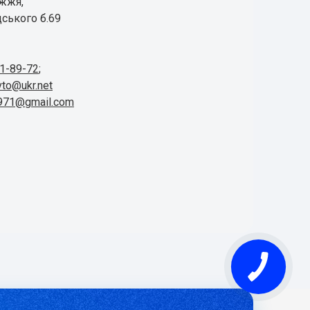
іжжя,
ського б.69
41-89-72
;
vto@ukr.net
1971@gmail.com