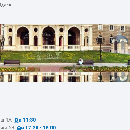
 Одеса
 ш.1А;
в 11:30
ка 58;
в 17:30 - 18:00