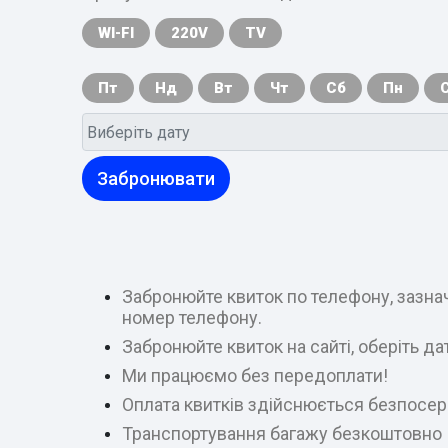
WI-FI
220V
TV
Пт
Нд
Вт
Чт
Сб
Пн
Забронювати
Забронюйте квиток по телефону, зазнач
номер телефону.
Забронюйте квиток на сайті, оберіть д
Ми працюємо без передоплати!
Оплата квитків здійснюється безпосер
Транспортування багажу безкоштовно