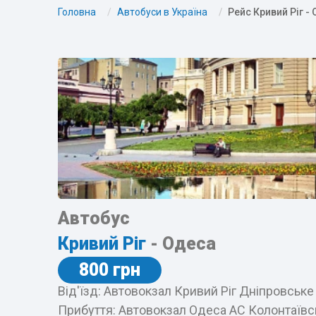
Головна
Автобуси в Україна
Рейс Кривий Ріг -
Автобус
Кривий Ріг
- Одеса
800 грн
Від'їзд: Автовокзал Кривий Ріг Дніпровське
Прибуття: Автовокзал Одеса АС Колонтаївсь