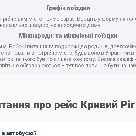
Графік поїздки
рібне вам місто прямо зараз. Введіть у форму на головн
ксимально швидко, не виходячи з дому.
Міжнародні та міжміські поїздки
а. Робочі питання та подорожі до родичів, довгоочік
 та поїхати в потрібне місто, будь воно в Україні чи 
виток на нього був по кишені кожному. Висока кваліфік
віть не обговорюються – тут все повинно бути на най
итання про рейс Кривий Ріг
і в автобусах?