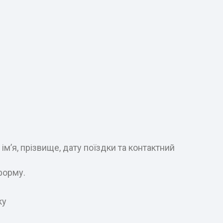
м’я, прізвище, дату поїздки та контактний
форму.
ку