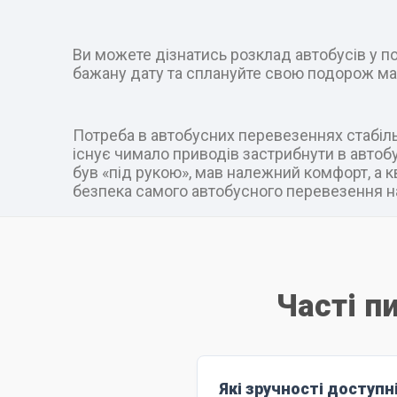
Ви можете дізнатись розклад автобусів у пот
бажану дату та сплануйте свою подорож ма
Потреба в автобусних перевезеннях стабільн
існує чимало приводів застрибнути в автобус
був «під рукою», мав належний комфорт, а к
безпека самого автобусного перевезення на
Часті п
Які зручності доступн