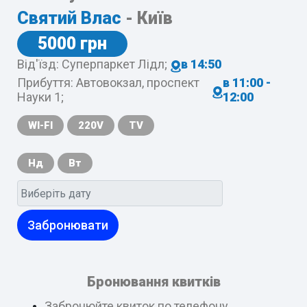
Святий Влас
- Київ
5000 грн
Від'їзд: Суперпаркет Лідл;
в 14:50
Прибуття: Автовокзал, проспект
в 11:00 -
Науки 1;
12:00
WI-FI
220V
TV
Нд
Вт
Забронювати
Бронювання квитків
Забронюйте квиток по телефону,