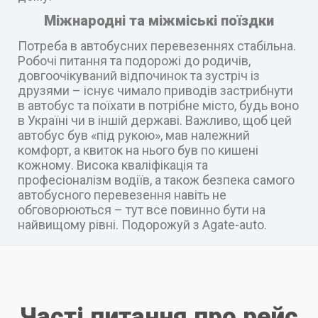
Міжнародні та міжміські поїздки
Потреба в автобусних перевезеннях стабільна.
Робочі питання та подорожі до родичів,
довгоочікуваний відпочинок та зустріч із
друзями – існує чимало приводів застрибнути
в автобус та поїхати в потрібне місто, будь воно
в Україні чи в іншій державі. Важливо, щоб цей
автобус був «під рукою», мав належний
комфорт, а квиток на нього був по кишені
кожному. Висока кваліфікація та
професіоналізм водіїв, а також безпека самого
автобусного перевезення навіть не
обговорюються – тут все повинно бути на
найвищому рівні. Подорожуй з Agate-auto.
Часті питання про рейс