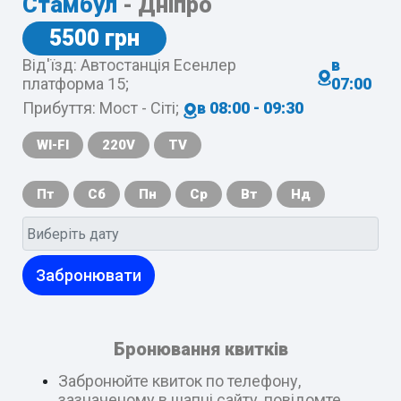
Стамбул
- Дніпро
5500 грн
Від'їзд: Автостанція Есенлер
в
платформа 15;
07:00
Прибуття: Мост - Сіті;
в 08:00 - 09:30
WI-FI
220V
TV
Пт
Сб
Пн
Ср
Вт
Нд
Забронювати
Бронювання квитків
Забронюйте квиток по телефону,
зазначеному в шапці сайту, повідомте