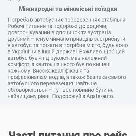
Міжнародні та міжміські поїздки
Потреба в автобусних перевезеннях стабільна.
Робочі питання та подорожі до родичів,
довгоочікуваний відпочинок та зустріч із
друзями – існує чимало приводів застрибнути
в автобус та поїхати в потрібне місто, будь воно
в Україні чи в іншій державі. Важливо, щоб цей
автобус був «під рукою», мав належний
комфорт, а квиток на нього був по кишені
кожному. Висока кваліфікація та
професіоналізм водіїв, а також безпека самого
автобусного перевезення навіть не
обговорюються – тут все повинно бути на
найвищому рівні. Подорожуй з Agate-auto.
Часті питання про рейс