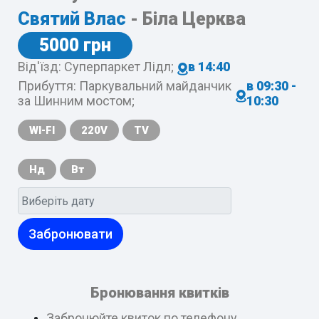
Святий Влас
- Біла Церква
5000 грн
Від'їзд: Суперпаркет Лідл;
в 14:40
Прибуття: Паркувальний майданчик
в 09:30 -
за Шинним мостом;
10:30
WI-FI
220V
TV
Нд
Вт
Забронювати
Бронювання квитків
Забронюйте квиток по телефону,