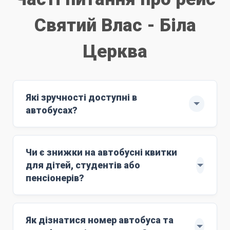
Святий Влас - Біла
Церква
Які зручності доступні в
автобусах?
Рейс здійснюють автобуси ЄВРО-6: MAN
з повним сервісом обслуговування.
Чи є знижки на автобусні квитки
м'які комфортні сидіння;
для дітей, студентів або
Wi-Fi;
пенсіонерів?
розетки 220V;
Знижки поширюються на дітей віком до 10
кондиціонер;
років. Для цього маршруту ціна дитячого
Як дізнатися номер автобуса та
працюючий туалет;
квитка становить
4500 грн
. Дитяче лежаче