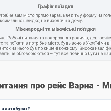
Графік поїздки
рібне вам місто прямо зараз. Введіть у форму на головн
ксимально швидко, не виходячи з дому.
Міжнародні та міжміські поїздки
а. Робочі питання та подорожі до родичів, довгоочік
 та поїхати в потрібне місто, будь воно в Україні чи 
виток на нього був по кишені кожному. Висока кваліфік
віть не обговорюються – тут все повинно бути на най
питання про рейс Варна - М
і в автобусах?