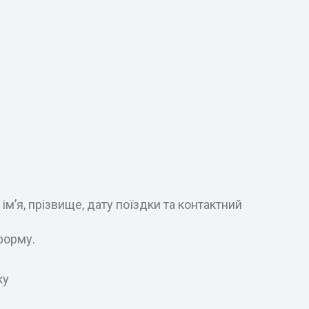
м’я, прізвище, дату поїздки та контактний
форму.
ку