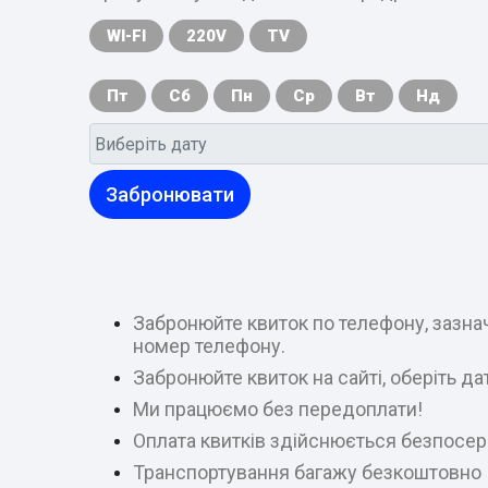
WI-FI
220V
TV
Пт
Сб
Пн
Ср
Вт
Нд
Забронювати
Забронюйте квиток по телефону, зазнач
номер телефону.
Забронюйте квиток на сайті, оберіть д
Ми працюємо без передоплати!
Оплата квитків здійснюється безпосер
Транспортування багажу безкоштовно