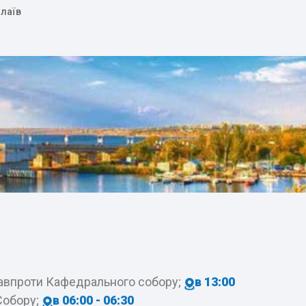
олаїв
навпроти Кафедрального собору;
в 13:00
Собору;
в 06:00 - 06:30