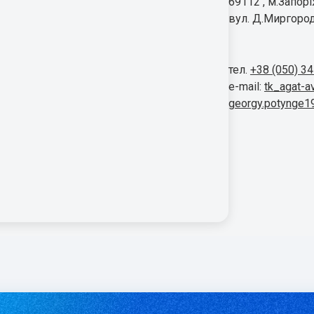
69112 , м.Запор
вул. Д.Миргород
тел.
+38 (050) 3
e-mail:
tk_agat-a
georgy.potynge