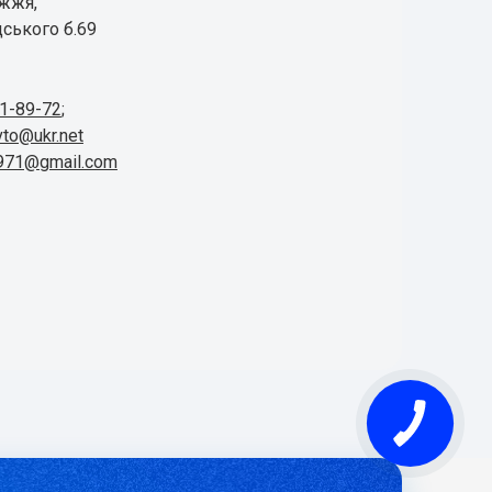
іжжя,
ського б.69
41-89-72
;
vto@ukr.net
1971@gmail.com