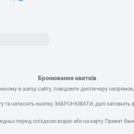
Бронювання квитків
еному в шапці сайту, повідомте диспечеру напрямок, і
ату та натисніть кнопку ЗАБРОНЮВАТИ, далі заповніть 
едньо перед поїздкою водію або на карту Приват бан