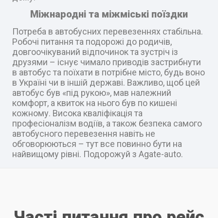
Міжнародні та міжміські поїздки
Потреба в автобусних перевезеннях стабільна.
Робочі питання та подорожі до родичів,
довгоочікуваний відпочинок та зустріч із
друзями – існує чимало приводів застрибнути
в автобус та поїхати в потрібне місто, будь воно
в Україні чи в іншій державі. Важливо, щоб цей
автобус був «під рукою», мав належний
комфорт, а квиток на нього був по кишені
кожному. Висока кваліфікація та
професіоналізм водіїв, а також безпека самого
автобусного перевезення навіть не
обговорюються – тут все повинно бути на
найвищому рівні. Подорожуй з Agate-auto.
Часті питання про рейс