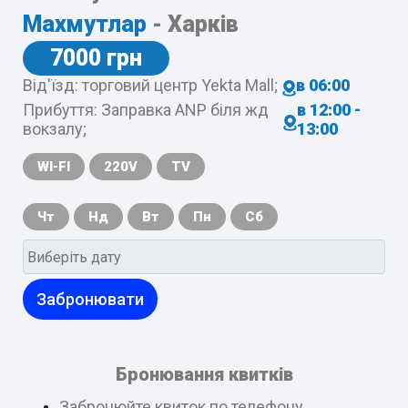
Махмутлар
- Харків
7000 грн
Від'їзд: торговий центр Yekta Mall;
в 06:00
Прибуття: Заправка ANP біля жд
в 12:00 -
вокзалу;
13:00
WI-FI
220V
TV
Чт
Нд
Вт
Пн
Сб
Забронювати
Бронювання квитків
Забронюйте квиток по телефону,