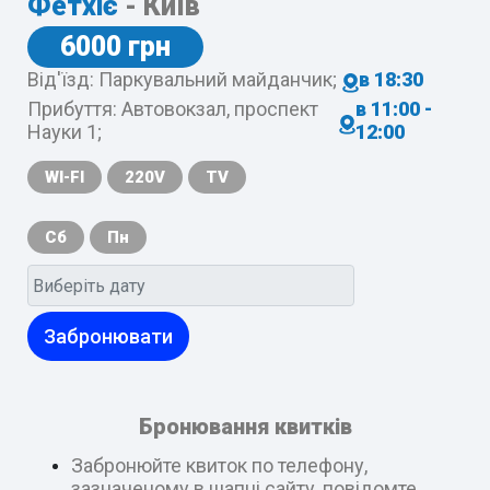
Фетхіє
- Київ
6000 грн
Від'їзд: Паркувальний майданчик;
в 18:30
Прибуття: Автовокзал, проспект
в 11:00 -
Науки 1;
12:00
WI-FI
220V
TV
Сб
Пн
Забронювати
Бронювання квитків
Забронюйте квиток по телефону,
зазначеному в шапці сайту, повідомте