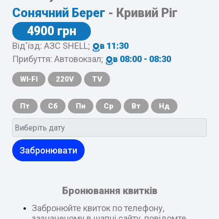
Сонячний Берег
- Кривий Ріг
4900 грн
Від'їзд: АЗС SHELL;
в 11:30
Прибуття: Автовокзал;
в 08:00 - 08:30
WI-FI
220V
TV
Пт
Сб
Пн
Ср
Вт
Нд
Забронювати
Бронювання квитків
Забронюйте квиток по телефону,
зазначеному в шапці сайту, повідомте