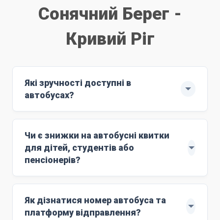
Сонячний Берег -
Кривий Ріг
Які зручності доступні в
автобусах?
Рейс здійснюють автобуси ЄВРО-6: MAN
з повним сервісом обслуговування.
Чи є знижки на автобусні квитки
м'які комфортні сидіння;
для дітей, студентів або
Wi-Fi;
пенсіонерів?
розетки 220V;
Знижки поширюються на дітей віком до 10
кондиціонер;
років. Для цього маршруту ціна дитячого
Як дізнатися номер автобуса та
працюючий туалет;
квитка становить
4400 грн
. Дитяче лежаче
платформу відправлення?
стюардесу;
місце (berth) коштує
7400 грн
.