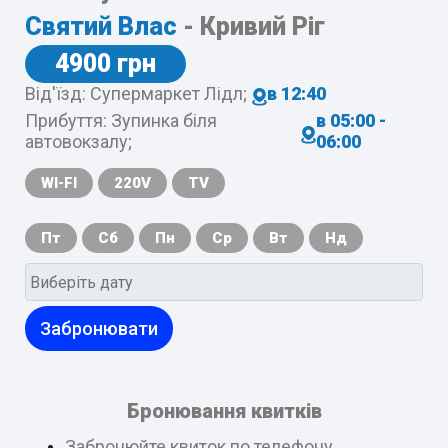
Святий Влас
- Кривий Ріг
4900 грн
Від'їзд: Супермаркет Лідл;
в 12:40
Прибуття: Зупинка біля
в 05:00 -
автовокзалу;
06:00
WI-FI
220V
TV
Пт
Сб
Пн
Ср
Вт
Нд
Забронювати
Бронювання квитків
Забронюйте квиток по телефону,