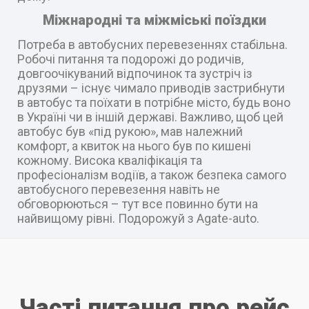
Міжнародні та міжміські поїздки
Потреба в автобусних перевезеннях стабільна.
Робочі питання та подорожі до родичів,
довгоочікуваний відпочинок та зустріч із
друзями – існує чимало приводів застрибнути
в автобус та поїхати в потрібне місто, будь воно
в Україні чи в іншій державі. Важливо, щоб цей
автобус був «під рукою», мав належний
комфорт, а квиток на нього був по кишені
кожному. Висока кваліфікація та
професіоналізм водіїв, а також безпека самого
автобусного перевезення навіть не
обговорюються – тут все повинно бути на
найвищому рівні. Подорожуй з Agate-auto.
Часті питання про рейс