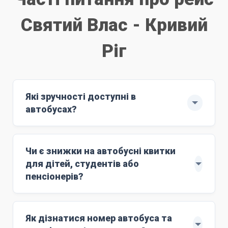
Святий Влас - Кривий
Ріг
Які зручності доступні в
автобусах?
Рейс здійснюють автобуси ЄВРО-6: MAN
з повним сервісом обслуговування.
Чи є знижки на автобусні квитки
м'які комфортні сидіння;
для дітей, студентів або
Wi-Fi;
пенсіонерів?
розетки 220V;
Знижки поширюються на дітей віком до 10
кондиціонер;
років. Для цього маршруту ціна дитячого
Як дізнатися номер автобуса та
працюючий туалет;
квитка становить
4400 грн
. Дитяче лежаче