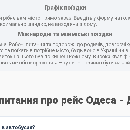
Графік поїздки
рібне вам місто прямо зараз. Введіть у форму на головн
ксимально швидко, не виходячи з дому.
Міжнародні та міжміські поїздки
а. Робочі питання та подорожі до родичів, довгоочік
 та поїхати в потрібне місто, будь воно в Україні чи 
виток на нього був по кишені кожному. Висока кваліфік
віть не обговорюються – тут все повинно бути на най
 питання про рейс Одеса - 
і в автобусах?