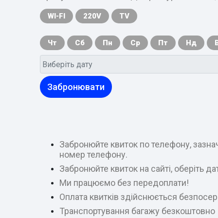
WI-FI
220V
TV
Чт
Сб
Пн
Ср
Пт
Нд
Забронювати
Забронюйте квиток по телефону, зазнач
номер телефону.
Забронюйте квиток на сайті, оберіть д
Ми працюємо без передоплати!
Оплата квитків здійснюється безпосер
Транспортування багажу безкоштовно