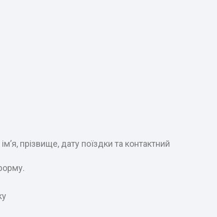
м’я, прізвище, дату поїздки та контактний
форму.
ку