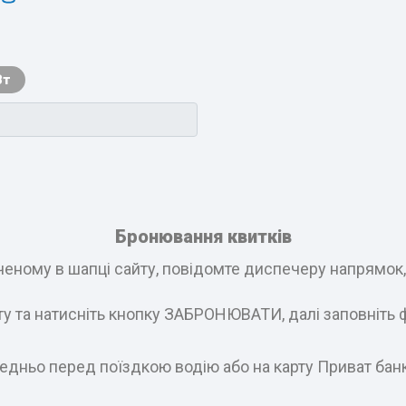
Вт
Бронювання квитків
еному в шапці сайту, повідомте диспечеру напрямок, і
ату та натисніть кнопку ЗАБРОНЮВАТИ, далі заповніть 
едньо перед поїздкою водію або на карту Приват бан