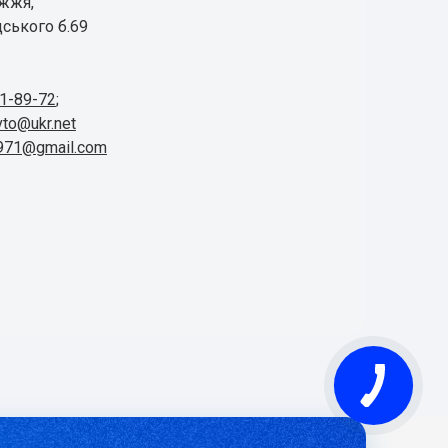
іжжя,
ського б.69
41-89-72
;
vto@ukr.net
1971@gmail.com