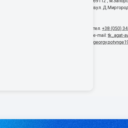
69112 , м.Запор
вул. Д.Миргород
тел.
+38 (050) 3
e-mail:
tk_agat-a
georgy.potynge