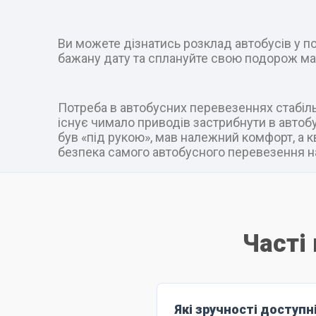
Ви можете дізнатись розклад автобусів у пот
бажану дату та сплануйте свою подорож ма
Потреба в автобусних перевезеннях стабільн
існує чимало приводів застрибнути в автобус
був «під рукою», мав належний комфорт, а к
безпека самого автобусного перевезення на
Часті
Які зручності доступн