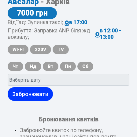
Авсалар
- Харків
7000 грн
Від'їзд: Зупинка таксі;
в 17:00
Прибуття: Заправка ANP біля жд
в 12:00 -
вокзалу;
13:00
WI-FI
220V
TV
Чт
Нд
Вт
Пн
Сб
Забронювати
Бронювання квитків
Забронюйте квиток по телефону,
зазначеному в шапці сайту, повідомте