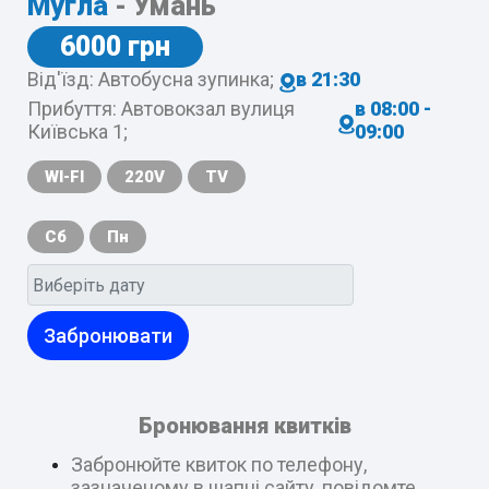
Мугла
- Умань
6000 грн
Від'їзд: Автобусна зупинка;
в 21:30
Прибуття: Автовокзал вулиця
в 08:00 -
Київська 1;
09:00
WI-FI
220V
TV
Сб
Пн
Забронювати
Бронювання квитків
Забронюйте квиток по телефону,
зазначеному в шапці сайту, повідомте