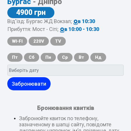
Бургас
- Дніпро
4900 грн
Від'їзд: Бургас ЖД Вокзал;
в 10:30
Прибуття: Мост - Сіті;
в 10:00 - 10:30
WI-FI
220V
TV
Пт
Сб
Пн
Ср
Вт
Нд
Забронювати
Бронювання квитків
Забронюйте квиток по телефону,
зазначеному в шапці сайту, повідомте
диспечеру напрямок, ім’я, прізвище, дату