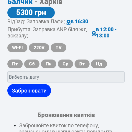
Балчик
- Харків
5300 грн
Від'їзд: Заправка Лафи;
в 16:30
Прибуття: Заправка ANP біля жд
в 12:00 -
вокзалу;
13:00
WI-FI
220V
TV
Пт
Сб
Пн
Ср
Вт
Нд
Забронювати
Бронювання квитків
Забронюйте квиток по телефону,
зазначеному в шапці сайту, повідомте