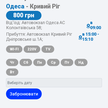
Одеса
- Кривий Ріг
800 грн
Від'їзд: Автовокзал Одеса АС
в
Колонтаївська 58;
09:00
Прибуття: Автовокзал Кривий Ріг
в 15:00 -
Дніпровське ш.1А;
15:10
WI-FI
220V
TV
Чт
Сб
Пн
Ср
Пт
Нд
Вт
Забронювати