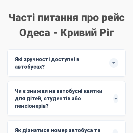
Часті питання про рейс
Одеса - Кривий Ріг
Які зручності доступні в
автобусах?
Рейс здійснюють автобуси ЄВРО-6: MAN
з повним сервісом обслуговування.
Чи є знижки на автобусні квитки
м'які комфортні сидіння;
для дітей, студентів або
Wi-Fi;
пенсіонерів?
розетки 220V;
Знижки поширюються на дітей віком до 10
кондиціонер;
років. Для цього маршруту ціна дитячого
Як дізнатися номер автобуса та
працюючий туалет;