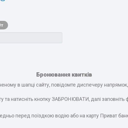
Вт
Бронювання квитків
еному в шапці сайту, повідомте диспечеру напрямок, і
ату та натисніть кнопку ЗАБРОНЮВАТИ, далі заповніть 
едньо перед поїздкою водію або на карту Приват бан