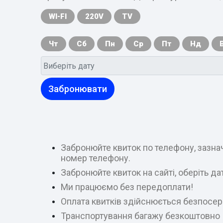
WI-FI
220V
TV
Чт
Сб
Пн
Ср
Пт
Нд
Забронювати
Забронюйте квиток по телефону, зазнач
номер телефону.
Забронюйте квиток на сайті, оберіть д
Ми працюємо без передоплати!
Оплата квитків здійснюється безпосер
Транспортування багажу безкоштовно