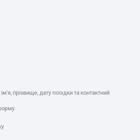
м’я, прізвище, дату поїздки та контактний
форму.
ку