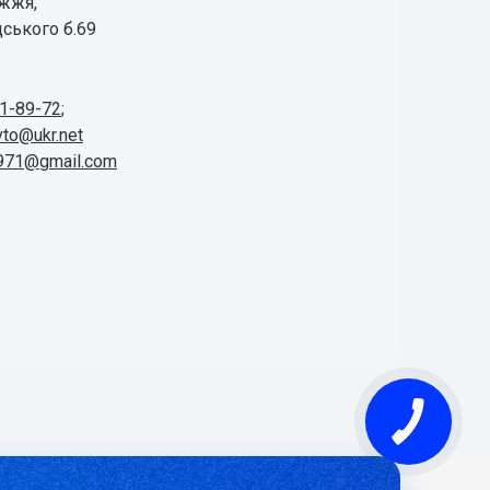
іжжя,
ського б.69
41-89-72
;
vto@ukr.net
1971@gmail.com