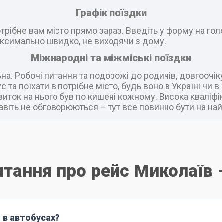
Графік поїздки
рібне вам місто прямо зараз. Введіть у форму на головн
ксимально швидко, не виходячи з дому.
Міжнародні та міжміські поїздки
а. Робочі питання та подорожі до родичів, довгоочік
 та поїхати в потрібне місто, будь воно в Україні чи 
виток на нього був по кишені кожному. Висока кваліфік
віть не обговорюються – тут все повинно бути на най
итання про рейс Миколаїв 
і в автобусах?