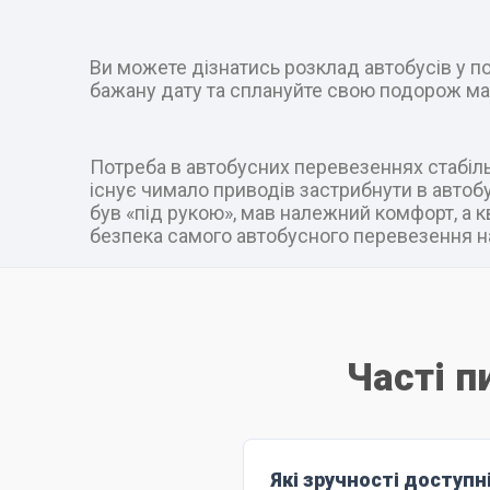
Ви можете дізнатись розклад автобусів у пот
бажану дату та сплануйте свою подорож ма
Потреба в автобусних перевезеннях стабільн
існує чимало приводів застрибнути в автобус
був «під рукою», мав належний комфорт, а к
безпека самого автобусного перевезення на
Часті п
Які зручності доступн