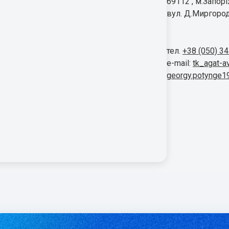
69112 , м.Запор
вул. Д.Миргород
тел.
+38 (050) 3
e-mail:
tk_agat-a
georgy.potynge