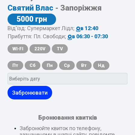
Святий Влас
- Запоріжжя
5000 грн
Від'їзд: Супермаркет Лідл;
в 12:40
Прибуття: Пл. Свободи;
в 06:30 - 07:30
WI-FI
220V
TV
Пт
Сб
Пн
Ср
Вт
Нд
Забронювати
Бронювання квитків
Забронюйте квиток по телефону,
зазначеному в шапці сайту, повідомте