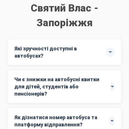
Святий Влас -
Запоріжжя
Які зручності доступні в
автобусах?
Рейс здійснюють автобуси ЄВРО-6: MAN
з повним сервісом обслуговування.
Чи є знижки на автобусні квитки
м'які комфортні сидіння;
для дітей, студентів або
Wi-Fi;
пенсіонерів?
розетки 220V;
Знижки поширюються на дітей віком до 10
кондиціонер;
років. Для цього маршруту ціна дитячого
Як дізнатися номер автобуса та
працюючий туалет;
квитка становить
4500 грн
. Дитяче лежаче
платформу відправлення?
стюардесу;
місце (berth) коштує
7500 грн
.